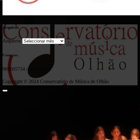
Arquivos
Arquivos
Contactos
969605734 / 289721527
Copyright © 2024 Conservatório de Música de Olhão