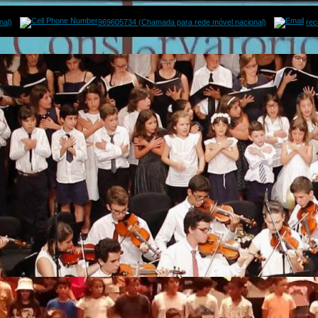
nal)
969605734 (Chamada para rede móvel nacional)
re