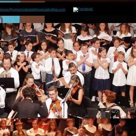
cepcao@conservatoriodemusicadeolhao.com