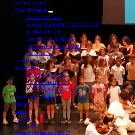
O Conservatório
Oferta Formativa
Acesso aos Cursos
SOBRE O ENSINO ARTICULADO
Iniciação Musical
Curso Básico de Música
Curso Secundário de Música
Cursos Livres
Corpo Docente
Documentos
ANO LETIVO 26-27
ANO LETIVO 25-26
Patrocínios/Colaboradores
Actividades e Notícias
Agenda
Galeria
Contactos
Como chegar
Novas Candidaturas 2026-27