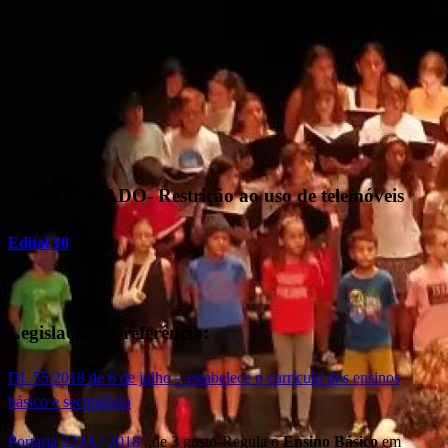
COMUNICADO- Restrição ao uso de telemóveis
Edital 10
Legislação de referência:
DL 55/2018 de 6 de julho – estabelece o currículo dos ensinos
básico e secundário
Portaria 223A / 2018
,de 3 gosto-Regula o
Ensino Básico
em