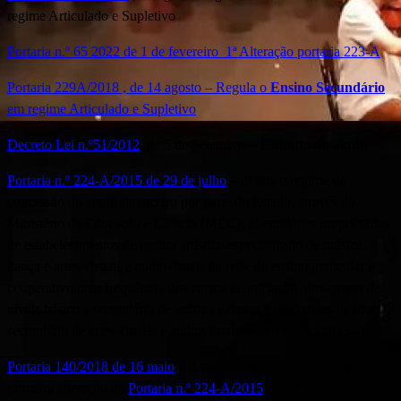
regime Articulado e Supletivo
Portaria n.º 65 2022 de 1 de fevereiro_1ª Alteração portaria 223-A
Portaria 229A/2018 , de 14 agosto – Regula o
Ensino Secundário
em regime Articulado e Supletivo
Decreto Lei n.º51/2012
, de 5 de Setembro –
Estatuto do aluno
Portaria n.º 224-A/2015 de 29 de julho
– define o regime de
concessão do apoio financeiro por parte do Estado, através do
Ministério da Educação e Ciência (MEC), às entidades proprietárias
de estabelecimentos de ensino artístico especializado de música,
dança e artes visuais e audiovisuais da rede do ensino particular e
cooperativo para frequência dos cursos de iniciação, dos cursos de
níveis básico e secundário de música e dança e dos cursos de nível
secundário de artes visuais e audiovisuais para o triénio 2015-18
Portaria 140/2018 de 16 maio
– A presente portaria procede à
primeira alteração da
Portaria n.º 224-A/2015
, de 29 de julho, que