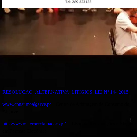
RESOLUÇAO_ALTERNATIVA_LITIGIOS_LEI Nº 144 2015
www.consumoalgarve.pt
– Centro de Arbitragem de Consumo do
Algarve
https://www.livroreclamacoes.pt/
– Livro de Reclamações e Elogios
em Formato Eletrónico