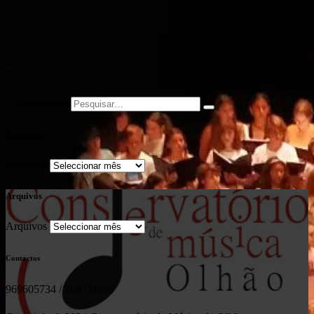
Procurar
Pesquisar por:
Arquivos
Arquivos
Arquivos
Arquivos
Contactos
969605734 / 289721527