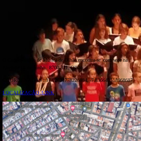
O Conservatório de Música de Olhão encontra-se com sede na
Avenida 16 de junho, 8700-311, Olhão.
COORDENADAS : 37.02621778226884, -7.836642518968687
LOCALIZAÇÃO /LINK