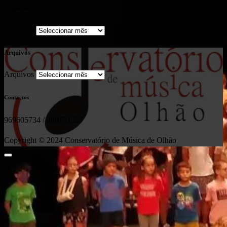
Arquivos
Arquivos
Arquivos
Arquivos
Contactos
969605734 / 289721527
Copyright © 2024 Conservatório de Música de Olhão